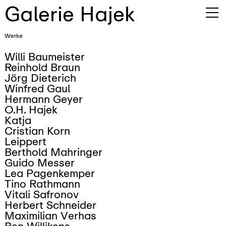
Galerie Hajek
Werke
Willi Baumeister
Reinhold Braun
Jörg Dieterich
Winfred Gaul
Hermann Geyer
O.H. Hajek
Katja
Cristian Korn
Leippert
Berthold Mahringer
Guido Messer
Lea Pagenkemper
Tino Rathmann
Vitali Safronov
Herbert Schneider
Maximilian Verhas
Ben Willikens