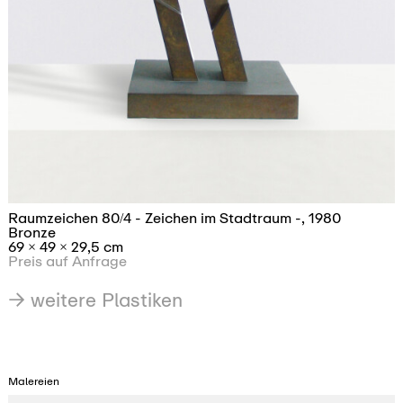
Wegezeichen 1 - Zeichen ortieren Orte -, 1980
Bronze
175
×
63
×
49 cm
Preis auf Anfrage
→ weitere Plastiken
Malereien